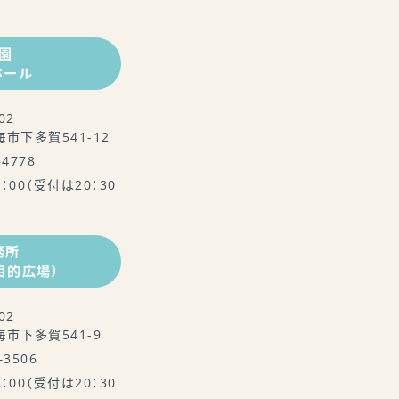
園
ホール
02
市下多賀541-12
–4778
1：00（受付は20：30
務所
目的広場）
02
市下多賀541-9
–3506
1：00（受付は20：30