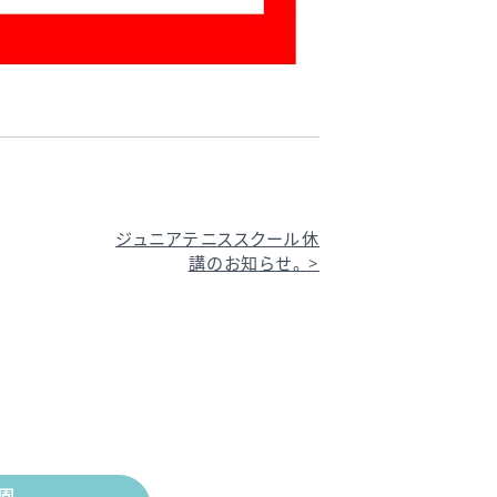
ジュニアテニススクール休
講のお知らせ。
>
園