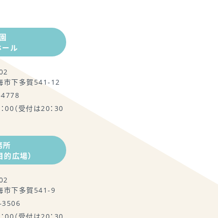
園
ホール
02
市下多賀541-12
–4778
1：00（受付は20：30
務所
目的広場）
02
市下多賀541-9
–3506
1：00（受付は20：30