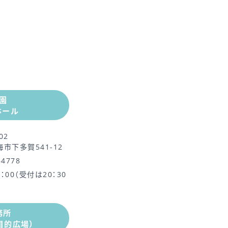
園
ホール
02
市下多賀541-12
–4778
1：00（受付は20：30
務所
目的広場）